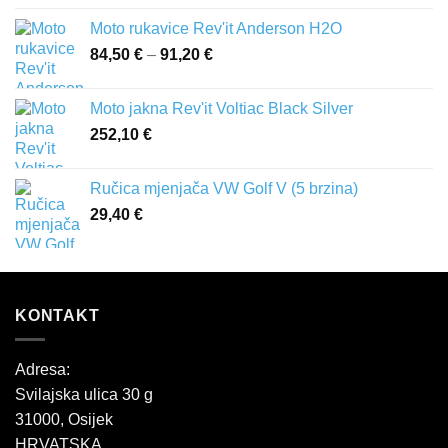
Moto rukavice Rev'it Anderson H2O
84,50
€
–
91,20
€
Raspon
cijena:
od
Moto jakna Rev'it Voltiac Black Silver
84,50 €
252,10
€
do
91,20 €
Ručica mjenjača VW Golf V (5 brzina)
29,40
€
KONTAKT
Adresa:
Svilajska ulica 30 g
31000, Osijek
HRVATSKA