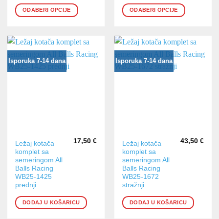
cijena:
cijena:
varijanti.
varijanti.
od
od
ODABERI OPCIJE
ODABERI OPCIJE
Opcije
Opcije
11,80 €
13,20 €
do
do
se
se
15,30 €
16,80 €
mogu
mogu
odabrati
odabrati
na
na
Isporuka 7-14 dana
Isporuka 7-14 dana
stranici
stranici
proizvoda
proizvoda
17,50
€
43,50
€
Ležaj kotača
Ležaj kotača
komplet sa
komplet sa
semeringom All
semeringom All
Balls Racing
Balls Racing
WB25-1425
WB25-1672
prednji
stražnji
DODAJ U KOŠARICU
DODAJ U KOŠARICU