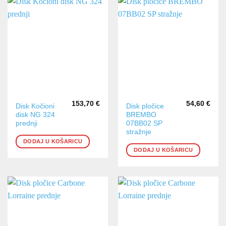
153,70
€
54,60
€
Disk Kočioni
Disk pločice
disk NG 324
BREMBO
prednji
07BB02 SP
stražnje
DODAJ U KOŠARICU
DODAJ U KOŠARICU