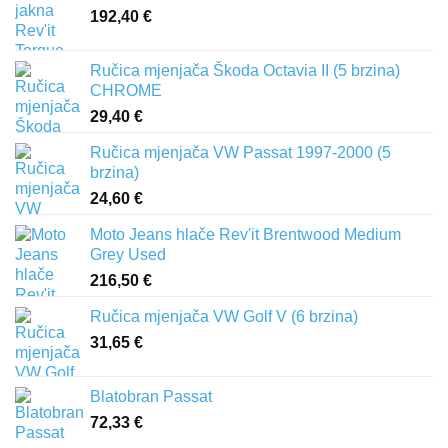
192,40
€
Ručica mjenjača Škoda Octavia II (5 brzina)
CHROME
29,40
€
Ručica mjenjača VW Passat 1997-2000 (5
brzina)
24,60
€
Moto Jeans hlače Rev'it Brentwood Medium
Grey Used
216,50
€
Ručica mjenjača VW Golf V (6 brzina)
31,65
€
Blatobran Passat
72,33
€