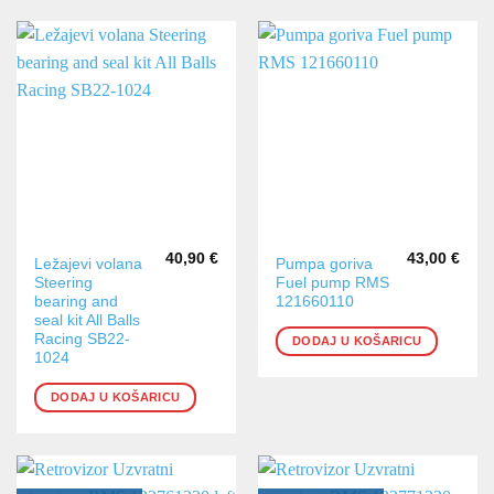
40,90
€
43,00
€
Ležajevi volana
Pumpa goriva
Steering
Fuel pump RMS
bearing and
121660110
seal kit All Balls
Racing SB22-
DODAJ U KOŠARICU
1024
DODAJ U KOŠARICU