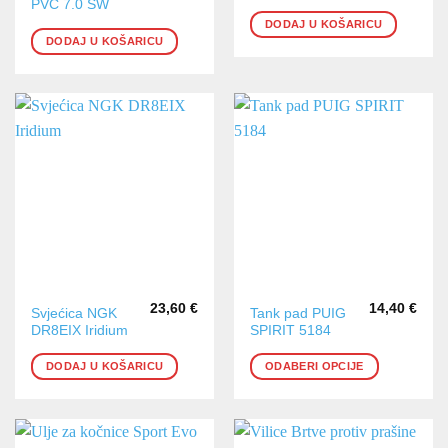
PVC 7.0 SW
DODAJ U KOŠARICU
DODAJ U KOŠARICU
23,60
€
14,40
€
Ovaj
Svjećica NGK
Tank pad PUIG
DR8EIX Iridium
SPIRIT 5184
proizvod
ima
DODAJ U KOŠARICU
ODABERI OPCIJE
više
varijanti.
Opcije
se