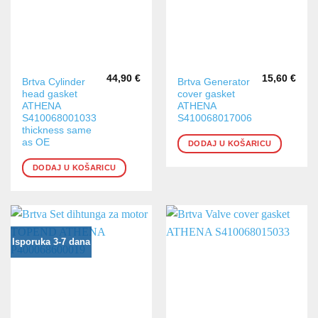
44,90
€
15,60
€
Brtva Cylinder
Brtva Generator
head gasket
cover gasket
ATHENA
ATHENA
S410068001033
S410068017006
thickness same
as OE
DODAJ U KOŠARICU
DODAJ U KOŠARICU
Isporuka 3-7 dana