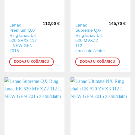
112,00
€
145,70
€
Lanac
Lanac
Premium QX-
Supreme QX-
Ring lanac EK
Ring lanac EK
520 SRX2 112
520 MVXZ2
L NEW GEN
112 L
2015
crni/zlatni/zlatni
DODAJ U KOŠARICU
DODAJ U KOŠARICU