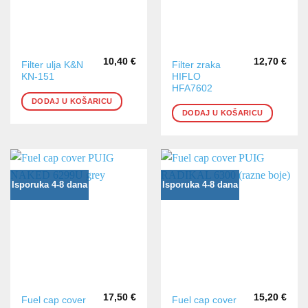
10,40
€
12,70
€
Filter ulja K&N
Filter zraka
KN-151
HIFLO
HFA7602
DODAJ U KOŠARICU
DODAJ U KOŠARICU
Isporuka 4-8 dana
Isporuka 4-8 dana
17,50
€
15,20
€
Ovaj
Fuel cap cover
Fuel cap cover