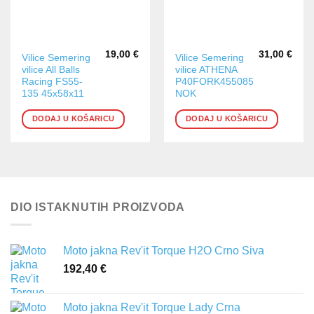
19,00
€
31,00
€
Vilice Semering
Vilice Semering
vilice All Balls
vilice ATHENA
Racing FS55-
P40FORK455085
135 45x58x11
NOK
DODAJ U KOŠARICU
DODAJ U KOŠARICU
DIO ISTAKNUTIH PROIZVODA
Moto jakna Rev'it Torque H2O Crno Siva
192,40
€
Moto jakna Rev'it Torque Lady Crna