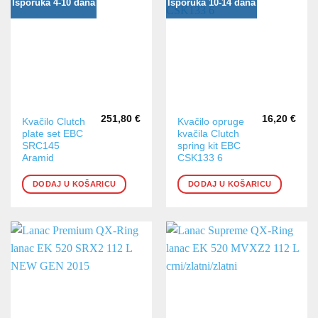
Isporuka 4-10 dana
Isporuka 10-14 dana
251,80
€
16,20
€
Kvačilo Clutch
Kvačilo opruge
plate set EBC
kvačila Clutch
SRC145
spring kit EBC
Aramid
CSK133 6
DODAJ U KOŠARICU
DODAJ U KOŠARICU