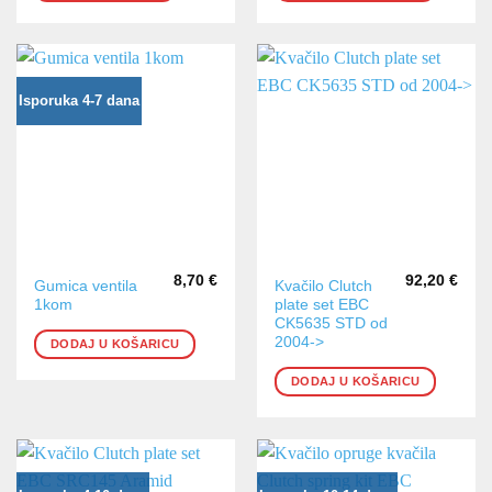
Opcije
se
mogu
odabrati
na
Isporuka 4-7 dana
stranici
proizvoda
8,70
€
92,20
€
Gumica ventila
Kvačilo Clutch
1kom
plate set EBC
CK5635 STD od
2004->
DODAJ U KOŠARICU
DODAJ U KOŠARICU