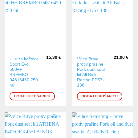
mogu
odabrati
na
stranici
proizvoda
15,30
€
21,00
€
Ulje za kočnice
Vilice Brtve
Sport Evo
protiv prašine
500++
Fork dust seal
BREMBO
kit All Balls
04816450 250
Racing FD57-
ml
138
DODAJ U KOŠARICU
DODAJ U KOŠARICU