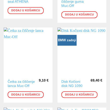
seal ATHENA
čiščenje guma
Muc-Off
DODAJ U KOŠARICU
DODAJ U KOŠARICU
BMW zadnji
9,10
€
69,40
€
Četka za čiščenje
Disk Kočioni
lanca Muc-Off
disk NG 1090
DODAJ U KOŠARICU
DODAJ U KOŠARICU