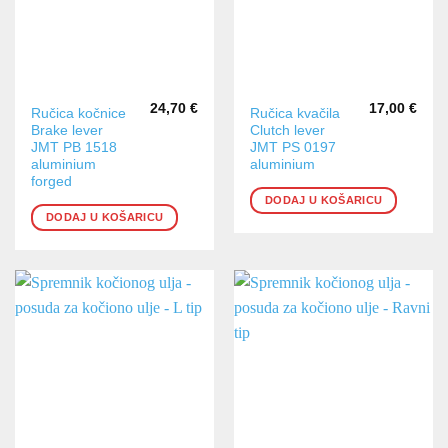
24,70
€
17,00
€
Ručica kočnice
Ručica kvačila
Brake lever
Clutch lever
JMT PB 1518
JMT PS 0197
aluminium
aluminium
forged
DODAJ U KOŠARICU
DODAJ U KOŠARICU