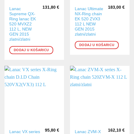
131,80
€
183,00
€
Lanac
Lanac Ultimate
Supreme QX-
NX-Ring chain
Ring lanac EK
EK 520 ZVX3
520 MVXZ2
112 L NEW
112 L, NEW
GEN 2015
GEN 2015
zlatni/zlatni
zlatni/zlatni
DODAJ U KOŠARICU
DODAJ U KOŠARICU
95,80
€
162,10
€
Lanac VX series
Lanac ZVM-X