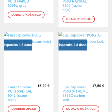
PUIG NAKED
PUIG RADIKAL
proizvod
6299U grey
6300 (razne
ima
boje)
više
DODAJ U KOŠARICU
varijanti.
ODABERI OPCIJE
Opcije
se
mogu
odabrati
na
Isporuka 4-8 dana
Isporuka 4-8 dana
stranici
proizvoda
15,20
€
17,50
€
Ovaj
Fuel cap cover
Fuel cap cover
PUIG RADIKAL
PUIG X-TREME
proizvod
9041 (razne
8383C carbon
ima
boje)
look
više
varijanti.
ODABERI OPCIJE
DODAJ U KOŠARICU