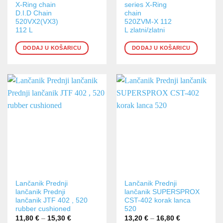
X-Ring chain
series X-Ring
D.I.D Chain
chain
520VX2(VX3)
520ZVM-X 112
112 L
L zlatni/zlatni
DODAJ U KOŠARICU
DODAJ U KOŠARICU
Ovaj
Ovaj
Lančanik Prednji
Lančanik Prednji
lančanik Prednji
lančanik SUPERSPROX
proizvod
proizvod
lančanik JTF 402 , 520
CST-402 korak lanca
ima
ima
rubber cushioned
520
više
više
11,80
€
–
15,30
€
Raspon
13,20
€
–
16,80
€
Raspon