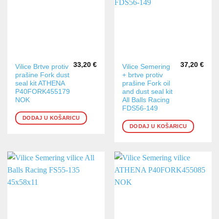
33,20
€
37,20
€
Vilice Brtve protiv
Vilice Semering
prašine Fork dust
+ brtve protiv
seal kit ATHENA
prašine Fork oil
P40FORK455179
and dust seal kit
NOK
All Balls Racing
FDS56-149
DODAJ U KOŠARICU
DODAJ U KOŠARICU