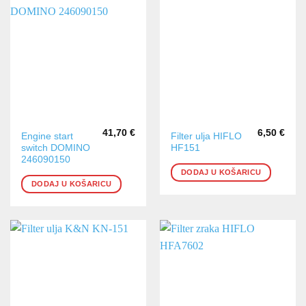
41,70
€
6,50
€
Engine start
Filter ulja HIFLO
switch DOMINO
HF151
246090150
DODAJ U KOŠARICU
DODAJ U KOŠARICU