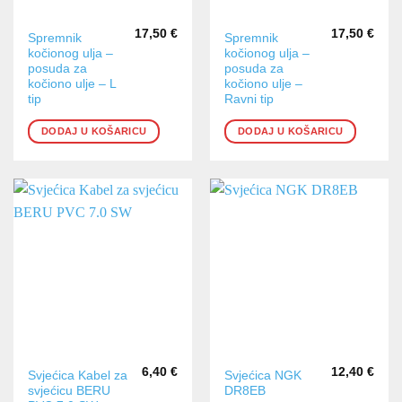
17,50
€
17,50
€
Spremnik
Spremnik
kočionog ulja –
kočionog ulja –
posuda za
posuda za
kočiono ulje – L
kočiono ulje –
tip
Ravni tip
DODAJ U KOŠARICU
DODAJ U KOŠARICU
6,40
€
12,40
€
Svjećica Kabel za
Svjećica NGK
svjećicu BERU
DR8EB