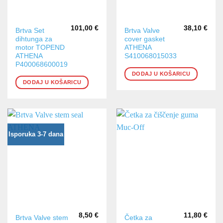
101,00
€
38,10
€
Brtva Set
Brtva Valve
dihtunga za
cover gasket
motor TOPEND
ATHENA
ATHENA
S410068015033
P400068600019
DODAJ U KOŠARICU
DODAJ U KOŠARICU
Isporuka 3-7 dana
8,50
€
11,80
€
Brtva Valve stem
Četka za