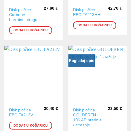
27,60
€
42,70
€
Disk pločice
Disk pločice
Carbone
EBC FA213HH
Lorraine straga
DODAJ U KOŠARICU
DODAJ U KOŠARICU
Pogledaj opis
30,40
€
23,50
€
Disk pločice
Disk pločice
EBC FA213V
GOLDFREN
106 AD prednje
/ stražnje
DODAJ U KOŠARICU