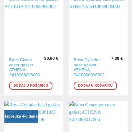
30,60
€
7,30
€
Brtva Clutch
Brtva Cylinder
cover gasket
base gasket
ATHENA
ATHENA
S410068008006
S410068006002
DODAJ U KOŠARICU
DODAJ U KOŠARICU
Isporuka 4-8 dana