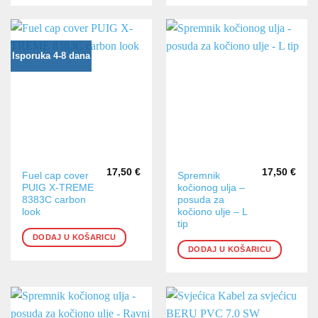
se
se
mogu
mogu
odabrati
odabrati
na
na
Isporuka 4-8 dana
stranici
stranici
proizvoda
proizvoda
17,50
€
17,50
€
Fuel cap cover
Spremnik
PUIG X-TREME
kočionog ulja –
8383C carbon
posuda za
look
kočiono ulje – L
tip
DODAJ U KOŠARICU
DODAJ U KOŠARICU