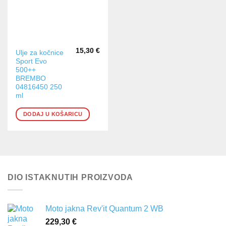
15,30
€
Ulje za kočnice
Sport Evo
500++
BREMBO
04816450 250
ml
DODAJ U KOŠARICU
DIO ISTAKNUTIH PROIZVODA
Moto jakna Rev'it Quantum 2 WB
229,30
€