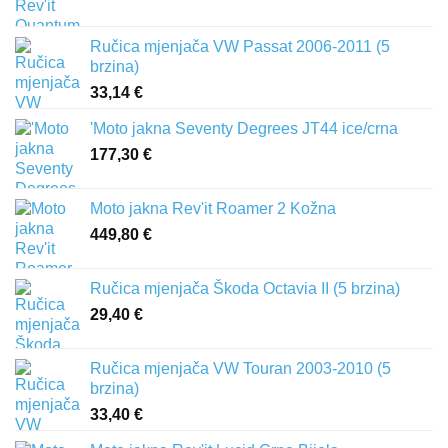
Ručica mjenjača VW Passat 2006-2011 (5
brzina)
33,14
€
'Moto jakna Seventy Degrees JT44 ice/crna
177,30
€
Moto jakna Rev'it Roamer 2 Kožna
449,80
€
Ručica mjenjača Škoda Octavia II (5 brzina)
29,40
€
Ručica mjenjača VW Touran 2003-2010 (5
brzina)
33,40
€