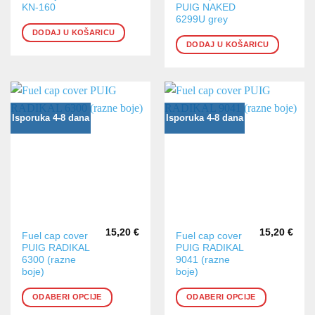
KN-160
PUIG NAKED
6299U grey
DODAJ U KOŠARICU
DODAJ U KOŠARICU
Isporuka 4-8 dana
Isporuka 4-8 dana
15,20
€
15,20
€
Ovaj
Ovaj
Fuel cap cover
Fuel cap cover
PUIG RADIKAL
PUIG RADIKAL
proizvod
proizvod
6300 (razne
9041 (razne
ima
ima
boje)
boje)
više
više
varijanti.
varijanti.
ODABERI OPCIJE
ODABERI OPCIJE
Opcije
Opcije