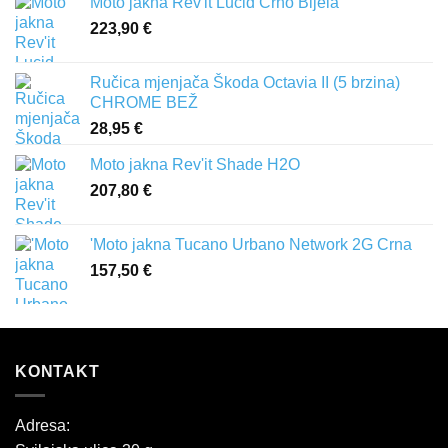
Moto jakna Rev'it Lucid Crno Bijela
223,90
€
Ručica mjenjača Škoda Octavia II (5 brzina)
CHROME BEŽ
28,95
€
Moto jakna Rev'it Shade H2O
207,80
€
'Moto jakna Tucano Urbano Network 2G Crna
157,50
€
KONTAKT
Adresa: