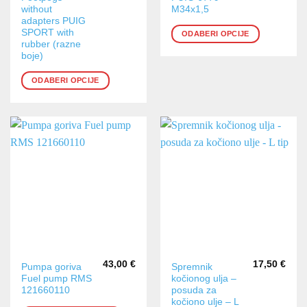
without
M34x1,5
ima
ima
adapters PUIG
više
više
SPORT with
ODABERI OPCIJE
varijanti.
varijanti.
rubber (razne
boje)
Opcije
Opcije
se
se
ODABERI OPCIJE
mogu
mogu
odabrati
odabrati
na
na
stranici
stranici
proizvoda
proizvoda
43,00
€
17,50
€
Pumpa goriva
Spremnik
Fuel pump RMS
kočionog ulja –
121660110
posuda za
kočiono ulje – L