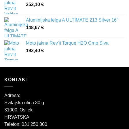
252,10
€
Aluminijska felga A ULTIMATE 213 Silver 16"
148,67
€
Moto jakna Rev'it Torque H2O Crno Siva
192,40
€
KONTAKT
Adresa:
Svilajska ulica 30 g
31000, Osijek
HRVATSKA
Telefon: 031 250 800