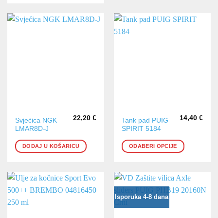
22,20
€
14,40
€
Ovaj
Svjećica NGK
Tank pad PUIG
LMAR8D-J
SPIRIT 5184
proizvod
ima
DODAJ U KOŠARICU
ODABERI OPCIJE
više
varijanti.
Opcije
se
mogu
Isporuka 4-8 dana
odabrati
na