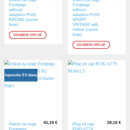
Footpegs
Footpegs
proizvod
proizvod
without
without
ima
ima
adapters PUIG
adapters PUIG
više
više
RACING (razne
SPORT
varijanti.
varijanti.
boje)
VINTAGE with
rubber (razne
Opcije
Opcije
boje)
ODABERI OPCIJE
se
se
mogu
mogu
ODABERI OPCIJE
odabrati
odabrati
na
na
stranici
stranici
proizvoda
proizvoda
Isporuka 3-5 dana
41,10
€
28,10
€
Ovaj
Ovaj
Osloni za noge
Plug oil cap
Footpegs
PUIG 6779
proizvod
proizvod