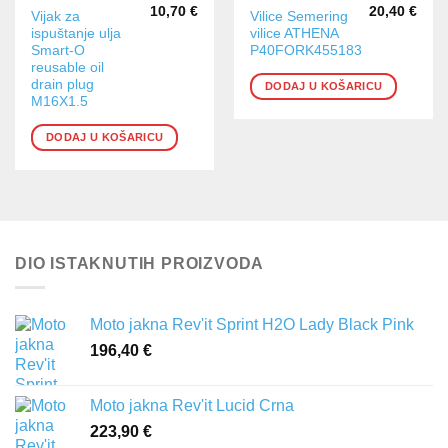
10,70
€
20,40
€
Vijak za
Vilice Semering
ispuštanje ulja
vilice ATHENA
Smart-O
P40FORK455183
reusable oil
drain plug
DODAJ U KOŠARICU
M16X1.5
DODAJ U KOŠARICU
DIO ISTAKNUTIH PROIZVODA
Moto jakna Rev'it Sprint H2O Lady Black Pink
196,40
€
Moto jakna Rev'it Lucid Crna
223,90
€