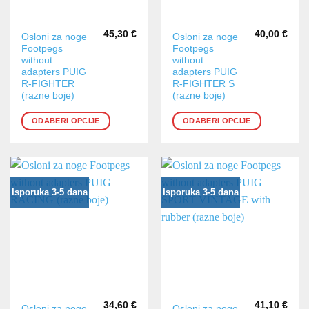
45,30
€
40,00
€
Ovaj
Ovaj
Osloni za noge
Osloni za noge
Footpegs
Footpegs
proizvod
proizvod
without
without
ima
ima
adapters PUIG
adapters PUIG
više
više
R-FIGHTER
R-FIGHTER S
varijanti.
varijanti.
(razne boje)
(razne boje)
Opcije
Opcije
ODABERI OPCIJE
ODABERI OPCIJE
se
se
mogu
mogu
odabrati
odabrati
na
na
stranici
stranici
Isporuka 3-5 dana
Isporuka 3-5 dana
proizvoda
proizvoda
34,60
€
41,10
€
Ovaj
Ovaj
Osloni za noge
Osloni za noge