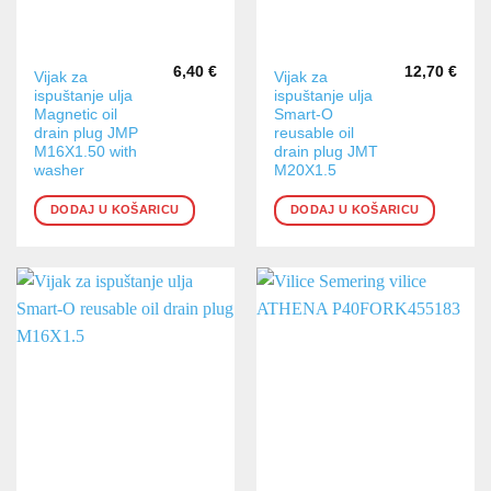
6,40
€
12,70
€
Vijak za
Vijak za
ispuštanje ulja
ispuštanje ulja
Magnetic oil
Smart-O
drain plug JMP
reusable oil
M16X1.50 with
drain plug JMT
washer
M20X1.5
DODAJ U KOŠARICU
DODAJ U KOŠARICU