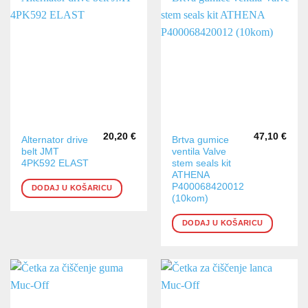
20,20
€
47,10
€
Alternator drive
Brtva gumice
belt JMT
ventila Valve
4PK592 ELAST
stem seals kit
ATHENA
P400068420012
DODAJ U KOŠARICU
(10kom)
DODAJ U KOŠARICU