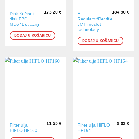
173,20
€
184,90
€
Disk Kočioni
E
disk EBC
Regulator/Rectifier
MD671 stražnji
JMT mosfet
technology
DODAJ U KOŠARICU
DODAJ U KOŠARICU
11,55
€
9,03
€
Filter ulja
Filter ulja HIFLO
HIFLO HF160
HF164