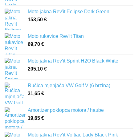
Moto jakna Rev'it Eclipse Dark Green
153,50
€
Moto rukavice Rev'it Titan
69,70
€
Moto jakna Rev'it Sprint H2O Black White
205,10
€
Ručica mjenjača VW Golf V (6 brzina)
31,65
€
Amortizer poklopca motora / haube
19,65
€
Moto jakna Rev'it Voltiac Lady Black Pink