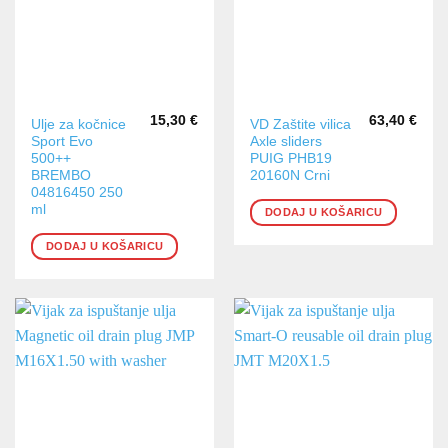
stranici
proizvoda
15,30
€
63,40
€
Ulje za kočnice
VD Zaštite vilica
Sport Evo
Axle sliders
500++
PUIG PHB19
BREMBO
20160N Crni
04816450 250
ml
DODAJ U KOŠARICU
DODAJ U KOŠARICU