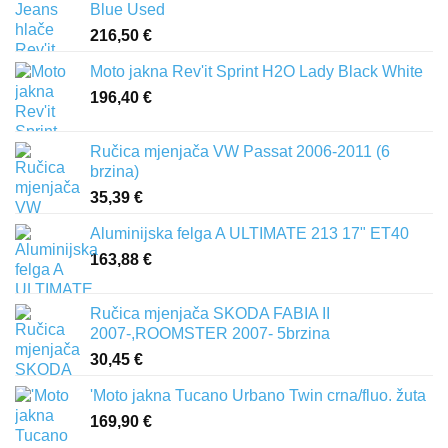
Blue Used
216,50
€
Moto jakna Rev'it Sprint H2O Lady Black White
196,40
€
Ručica mjenjača VW Passat 2006-2011 (6
brzina)
35,39
€
Aluminijska felga A ULTIMATE 213 17" ET40
163,88
€
Ručica mjenjača SKODA FABIA II
2007-,ROOMSTER 2007- 5brzina
30,45
€
'Moto jakna Tucano Urbano Twin crna/fluo. žuta
169,90
€