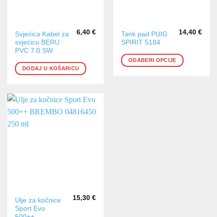
6,40
€
14,40
€
Ovaj
Svjećica Kabel za
Tank pad PUIG
svjećicu BERU
SPIRIT 5184
proizvod
PVC 7.0 SW
ima
ODABERI OPCIJE
više
DODAJ U KOŠARICU
varijanti.
Opcije
se
mogu
odabrati
na
stranici
proizvoda
15,30
€
Ulje za kočnice
Sport Evo
500++