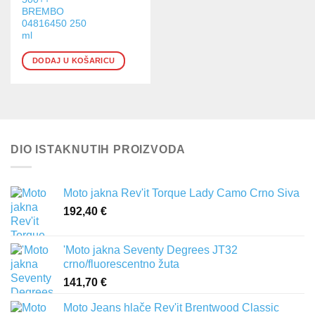
BREMBO
04816450 250
ml
DODAJ U KOŠARICU
DIO ISTAKNUTIH PROIZVODA
Moto jakna Rev'it Torque Lady Camo Crno Siva
192,40
€
'Moto jakna Seventy Degrees JT32
crno/fluorescentno žuta
141,70
€
Moto Jeans hlače Rev'it Brentwood Classic