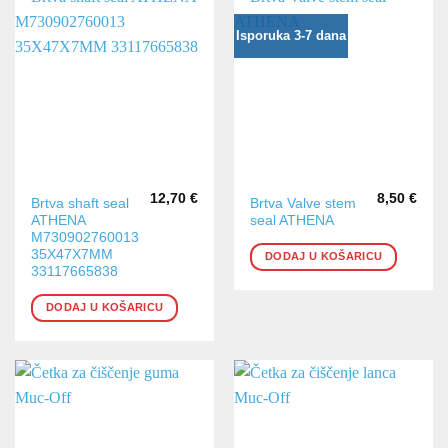
Isporuka 3-7 dana
12,70
€
8,50
€
Brtva shaft seal
Brtva Valve stem
ATHENA
seal ATHENA
M730902760013
35X47X7MM
DODAJ U KOŠARICU
33117665838
DODAJ U KOŠARICU