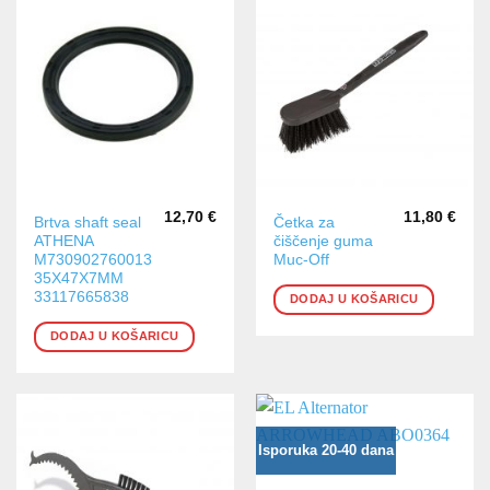
12,70
€
11,80
€
Brtva shaft seal
Četka za
ATHENA
čiščenje guma
M730902760013
Muc-Off
35X47X7MM
33117665838
DODAJ U KOŠARICU
DODAJ U KOŠARICU
Isporuka 20-40 dana