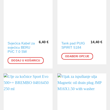
6,40
€
14,40
€
Ovaj
Svjećica Kabel za
Tank pad PUIG
svjećicu BERU
SPIRIT 5184
proizvod
PVC 7.0 SW
ima
ODABERI OPCIJE
više
DODAJ U KOŠARICU
varijanti.
Opcije
se
mogu
odabrati
na
stranici
proizvoda