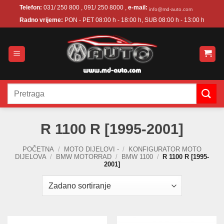
Skip
Telefon:
031/ 250 800 , 091/ 250 8000 ,
e-mail:
info@md-auto.com
to
Radno vrijeme:
PON - PET 08:00 h - 18:00 h, SUB 08:00 h - 13:00 h
content
Pretraži:
R 1100 R [1995-2001]
POČETNA
/
MOTO DIJELOVI -
/
KONFIGURATOR MOTO
DIJELOVA
/
BMW MOTORRAD
/
BMW 1100
/
R 1100 R [1995-
2001]