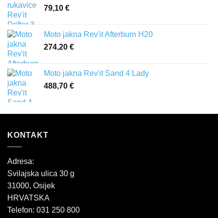
79,10
€
Moto jakna Rev'it Afterburn H20
274,20
€
Moto jakna Rev'it Sand 4 Lady
488,70
€
KONTAKT
Adresa:
Svilajska ulica 30 g
31000, Osijek
HRVATSKA
Telefon: 031 250 800