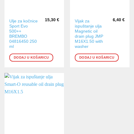
15,30
€
6,40
€
Ulje za kočnice
Vijak za
Sport Evo
ispuštanje ulja
500++
Magnetic oil
BREMBO
drain plug JMP
04816450 250
M16X1.50 with
ml
washer
DODAJ U KOŠARICU
DODAJ U KOŠARICU