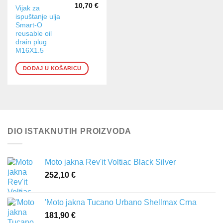
10,70
€
Vijak za
ispuštanje ulja
Smart-O
reusable oil
drain plug
M16X1.5
DODAJ U KOŠARICU
DIO ISTAKNUTIH PROIZVODA
Moto jakna Rev'it Voltiac Black Silver
252,10
€
'Moto jakna Tucano Urbano Shellmax Crna
181,90
€