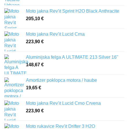
Moto jakna Rev'it Sprint H2O Black Anthracite
205,10
€
Moto jakna Rev'it Lucid Crna
223,90
€
Aluminijska felga A ULTIMATE 213 Silver 16"
148,67
€
Amortizer poklopca motora / haube
19,65
€
Moto jakna Rev'it Lucid Crno Crvena
223,90
€
Moto rukavice Rev'it Drifter 3 H2O