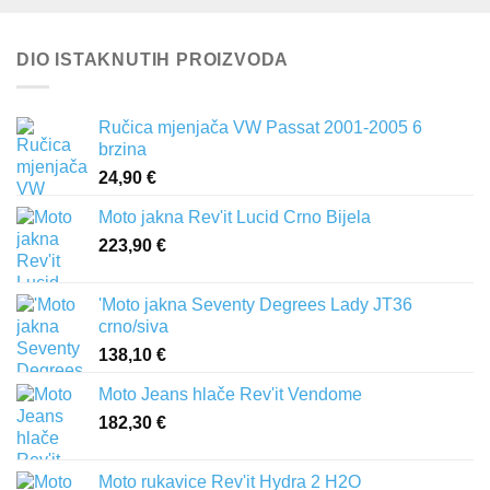
DIO ISTAKNUTIH PROIZVODA
Ručica mjenjača VW Passat 2001-2005 6
brzina
24,90
€
Moto jakna Rev'it Lucid Crno Bijela
223,90
€
'Moto jakna Seventy Degrees Lady JT36
crno/siva
138,10
€
Moto Jeans hlače Rev'it Vendome
182,30
€
Moto rukavice Rev'it Hydra 2 H2O