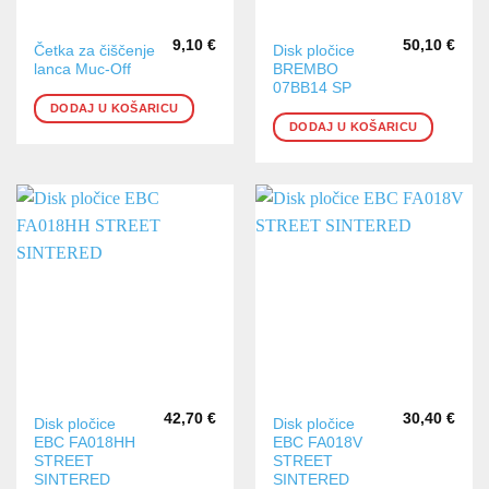
9,10
€
50,10
€
Četka za čiščenje
Disk pločice
lanca Muc-Off
BREMBO
07BB14 SP
DODAJ U KOŠARICU
DODAJ U KOŠARICU
42,70
€
30,40
€
Disk pločice
Disk pločice
EBC FA018HH
EBC FA018V
STREET
STREET
SINTERED
SINTERED