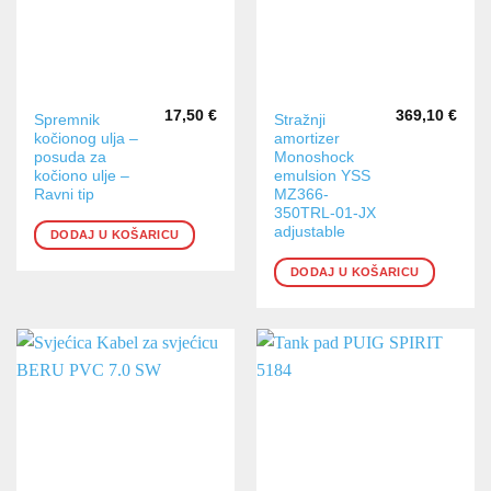
17,50
€
369,10
€
Spremnik
Stražnji
kočionog ulja –
amortizer
posuda za
Monoshock
kočiono ulje –
emulsion YSS
Ravni tip
MZ366-
350TRL-01-JX
adjustable
DODAJ U KOŠARICU
DODAJ U KOŠARICU