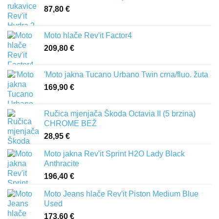
87,80
€
Moto hlače Rev'it Factor4
209,80
€
'Moto jakna Tucano Urbano Twin crna/fluo. žuta
169,90
€
Ručica mjenjača Škoda Octavia II (5 brzina)
CHROME BEŽ
28,95
€
Moto jakna Rev'it Sprint H2O Lady Black
Anthracite
196,40
€
Moto Jeans hlače Rev'it Piston Medium Blue
Used
173,60
€