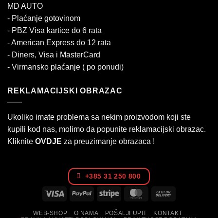
MD AUTO
- Plaćanje gotovinom
- PBZ Visa kartice do 6 rata
- American Express do 12 rata
- Diners, Visa i MasterCard
- Virmansko plaćanje ( po ponudi)
REKLAMACIJSKI OBRAZAC
Ukoliko imate problema sa nekim proizvodom koji ste
kupili kod nas, molimo da popunite reklamacijski obrazac.
Kliknite
OVDJE
za preuzimanje obrazaca !
+385 31 250 800
Visa
PayPal
Stripe
MasterCard
Cash
On
WEB-SHOP
O NAMA
POŠALJI UPIT
KONTAKT
Delivery