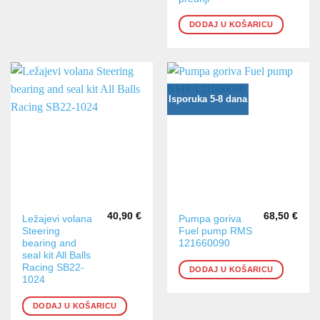
DODAJ U KOŠARICU
Isporuka 5-8 dana
40,90
€
68,50
€
Ležajevi volana
Pumpa goriva
Steering
Fuel pump RMS
bearing and
121660090
seal kit All Balls
Racing SB22-
DODAJ U KOŠARICU
1024
DODAJ U KOŠARICU