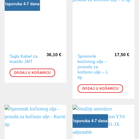
Isporuka 4-7 dana
36,10
€
17,50
€
Sajla Kabel za
Spremnik
kvačilo JMT
kočionog ulja –
posuda za
kočiono ulje – L
DODAJ U KOŠARICU
tip
DODAJ U KOŠARICU
Isporuka 4-7 dana