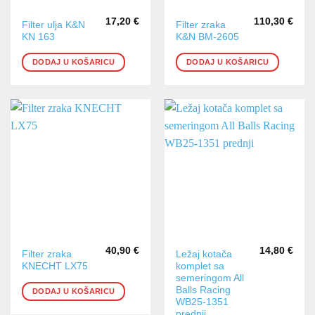
17,20
€
110,30
€
Filter ulja K&N
Filter zraka
KN 163
K&N BM-2605
DODAJ U KOŠARICU
DODAJ U KOŠARICU
40,90
€
14,80
€
Filter zraka
Ležaj kotača
KNECHT LX75
komplet sa
semeringom All
Balls Racing
DODAJ U KOŠARICU
WB25-1351
prednji