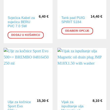
6,40
€
14,40
€
Ovaj
Svjećica Kabel za
Tank pad PUIG
svjećicu BERU
SPIRIT 5184
proizvod
PVC 7.0 SW
ima
ODABERI OPCIJE
više
DODAJ U KOŠARICU
varijanti.
Opcije
se
mogu
odabrati
na
stranici
proizvoda
15,30
€
8,10
€
Ulje za kočnice
Vijak za
Sport Evo
ispuštanje ulja