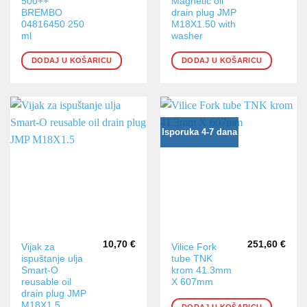
500++
Magnetic oil
BREMBO
drain plug JMP
04816450 250
M18X1.50 with
ml
washer
DODAJ U KOŠARICU
DODAJ U KOŠARICU
Isporuka 4-7 dana
10,70
€
251,60
€
Vijak za
Vilice Fork
ispuštanje ulja
tube TNK
Smart-O
krom 41.3mm
reusable oil
X 607mm
drain plug JMP
M18X1.5
DODAJ U KOŠARICU