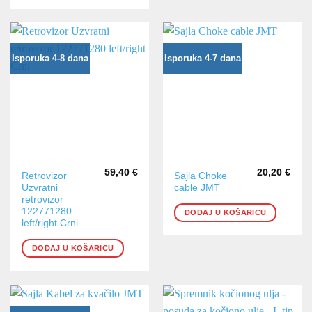
Isporuka 4-8 dana
Isporuka 4-7 dana
59,40
€
20,20
€
Retrovizor
Sajla Choke
Uzvratni
cable JMT
retrovizor
122771280
DODAJ U KOŠARICU
left/right Crni
DODAJ U KOŠARICU